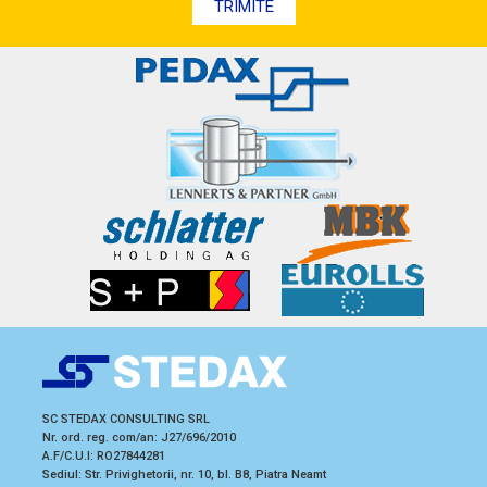
TRIMITE
SC STEDAX CONSULTING SRL
Nr. ord. reg. com/an: J27/696/2010
A.F/C.U.I: RO27844281
Sediul: Str. Privighetorii, nr. 10, bl. B8, Piatra Neamt