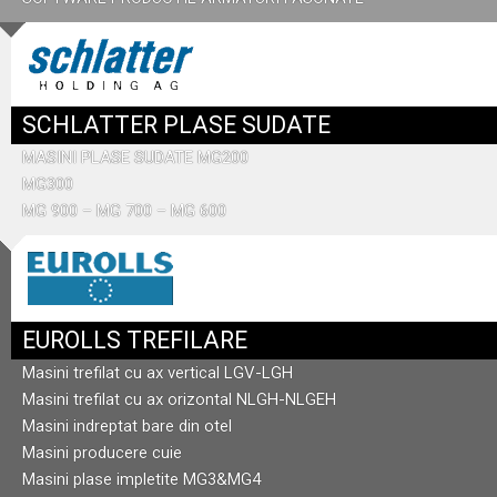
SCHLATTER PLASE SUDATE
MASINI PLASE SUDATE MG200
MG300
MG 900 – MG 700 – MG 600
EUROLLS TREFILARE
Masini trefilat cu ax vertical LGV-LGH
Masini trefilat cu ax orizontal NLGH-NLGEH
Masini indreptat bare din otel
Masini producere cuie
Masini plase impletite MG3&MG4