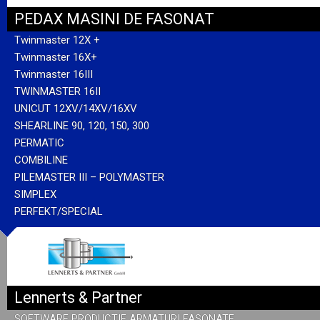
PEDAX MASINI DE FASONAT
Twinmaster 12X +
Twinmaster 16X+
Twinmaster 16III
TWINMASTER 16II
UNICUT 12XV/14XV/16XV
SHEARLINE 90, 120, 150, 300
PERMATIC
COMBILINE
PILEMASTER III – POLYMASTER
SIMPLEX
PERFEKT/SPECIAL
Lennerts & Partner
SOFTWARE PRODUCTIE ARMATURI FASONATE