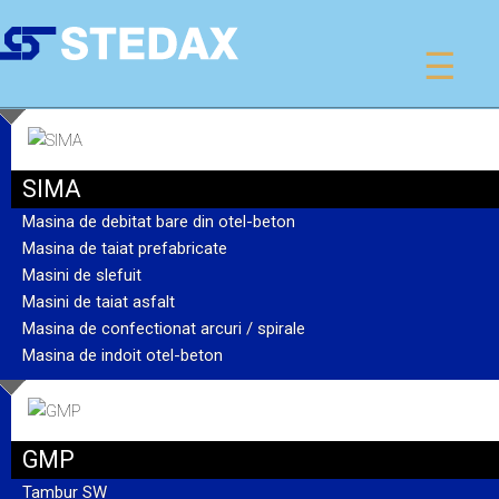
☰
SIMA
Masina de debitat bare din otel-beton
Masina de taiat prefabricate
Masini de slefuit
Masini de taiat asfalt
Masina de confectionat arcuri / spirale
Masina de indoit otel-beton
GMP
Tambur SW